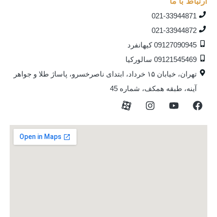
ارتباط با ما
021-33944871
021-33944872
09127090945 کیهانفرد
09121545469 سالورکیا
تهران، خیابان ۱۵ خرداد، ابتدای ناصرخسرو، پاساژ طلا و جواهر
آینه، طبقه همکف، شماره 45